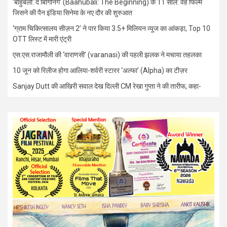
‘बाहुबली: द बिगिनिंग’ (Baahubali: The Beginning) के 11 साल: वह फिल्म
जिसने की पैन इंडिया सिनेमा के नए दौर की शुरुआत
‘ग्राम चिकित्सालय सीज़न 2’ ने पार किया 3.5+ मिलियन व्यूज का आंकड़ा, Top 10
OTT लिस्ट में मारी एंट्री
एस.एस.राजामौली की ‘वाराणसी’ (varanasi) की पहली झलक ने मचाया तहलका
10 जून को रिलीज होगा आलिया-शर्वरी स्टारर ‘अल्फा’ (Alpha) का टीज़र
Sanjay Dutt की आखिरी सवाल देख दिल्ली CM रेखा गुप्ता ने की तारीफ, कहा-