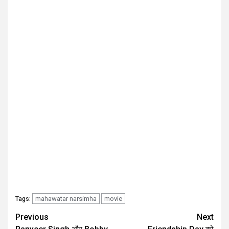
mahawatar narsimha
movie
Tags:
Post
Previous
Next