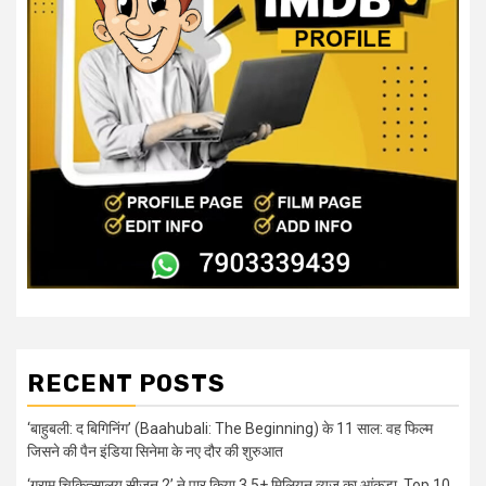
RECENT POSTS
‘बाहुबली: द बिगिनिंग’ (Baahubali: The Beginning) के 11 साल: वह फिल्म
जिसने की पैन इंडिया सिनेमा के नए दौर की शुरुआत
‘ग्राम चिकित्सालय सीज़न 2’ ने पार किया 3.5+ मिलियन व्यूज का आंकड़ा, Top 10