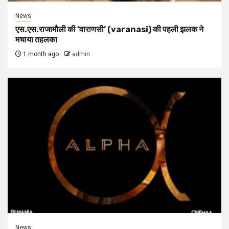
News
एस.एस.राजामौली की ‘वाराणसी’ (varanasi) की पहली झलक ने
मचाया तहलका
1 month ago
admin
News